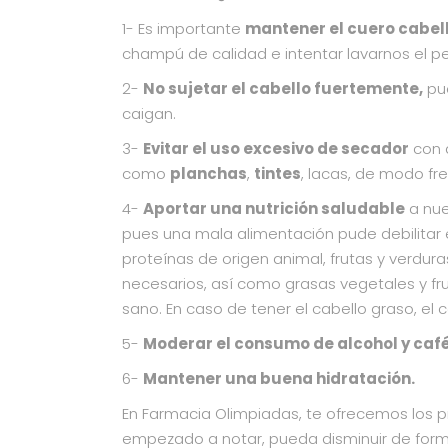
1- Es importante
mantener el cuero cabel
champú de calidad e intentar lavarnos el 
2-
No sujetar el cabello fuertemente,
pue
caigan.
3-
Evitar el uso excesivo de secador
con a
como
planchas
,
tintes
, lacas, de modo fr
4-
Aportar una nutrición saludable
a nue
pues una mala alimentación pude debilitar 
proteínas de origen animal, frutas y verdur
necesarios, así como grasas vegetales y fr
sano. En caso de tener el cabello graso, el
5-
Moderar el consumo de alcohol y caf
6-
Mantener una buena hidratación.
En Farmacia Olimpiadas, te ofrecemos los 
empezado a notar, pueda disminuir de forma