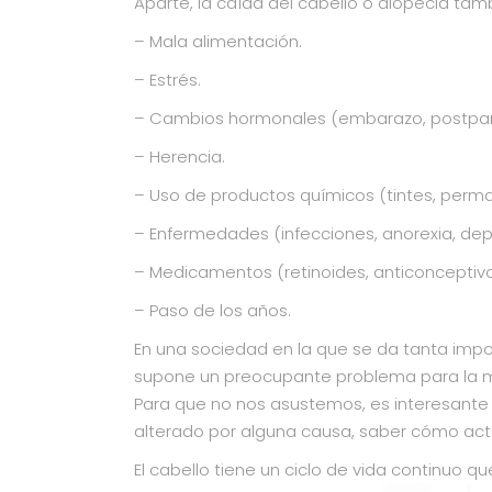
Aparte, la caída del cabello o alopecia ta
– Mala alimentación.
– Estrés.
– Cambios hormonales (embarazo, postpar
– Herencia.
– Uso de productos químicos (tintes, perma
– Enfermedades (infecciones, anorexia, depr
– Medicamentos (retinoides, anticonceptivo
– Paso de los años.
En una sociedad en la que se da tanta impor
supone un preocupante problema para la m
Para que no nos asustemos, es interesante co
alterado por alguna causa, saber cómo act
El cabello tiene un ciclo de vida continuo q