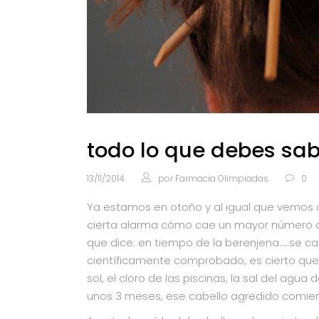
todo lo que debes sab
13/11/2014
por
Farmacia Olimpiadas
0
Ya estamos en otoño y al igual que vemos 
cierta alarma cómo cae un mayor número de
que dice: en tiempo de la berenjena…..se c
científicamente comprobado, es cierto que 
sol, el cloro de las piscinas, la sal del agua
unos 3 meses, ese cabello agredido comien