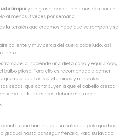
ludo limpio
y sin grasa, para ello hemos de usar un
pelo al menos 3 veces por semana.
s la tensión que creamos hace que se rompan y se
ire caliente y muy cerca del cuero cabelludo, así
ecuente.
stro cabello, haciendo una dieta sana y equilibrada,
el bulbo piloso. Para ello es recomendable comer
as, que nos aportan las vitaminas y minerales
utos secos, que contribuyen a que el cabello crezca
 consumo de frutos secos debería ser menor.
é
.
productos que harán que esa caída de pelo que has
 gradual hasta conseguir frenarla. Para su lavado