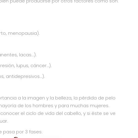
mbién puede producirse por otros factores como son:
to, menopausia).
nentes, lacas…).
esión, lupus, cáncer…).
s, antidepresivos…).
tancia a la imagen y la belleza, la pérdida de pelo
ayoría de los hombres y para muchas mujeres.
nocer el ciclo de vida del cabello, y si éste se ve
uar.
ue pasa por 3 fases: