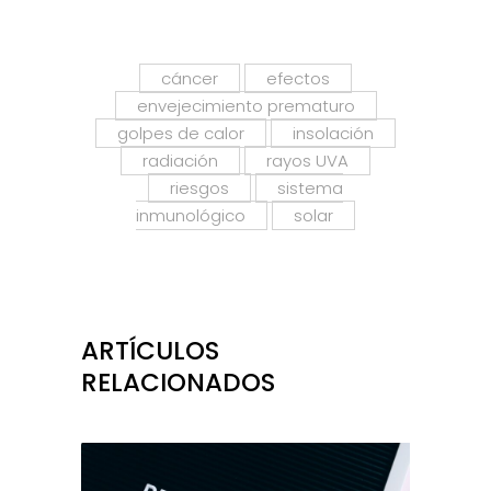
cáncer
efectos
envejecimiento prematuro
golpes de calor
insolación
radiación
rayos UVA
riesgos
sistema
inmunológico
solar
ARTÍCULOS
RELACIONADOS