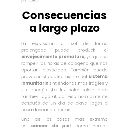
Consecuencias
a largo plazo
La exposición al sol de forma
prolongada puede producir el
envejecimiento prematuro,
ya que se
rompen las fibras de colágeno que nos
aportan elasticidad. También puede
provocar el debilitamiento del
sistema
inmunitario
sintiéndonos más frágiles y
sin energía. ¡La luz solar relaja pero
también agota!, por eso normalmente
después de un día de playa llegas a
casa deseando dormir.
Uno de los casos más extremo
es
cáncer de piel
como hemos