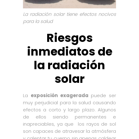
La radiación solar tiene efectos nocivos
para la salud
Riesgos
inmediatos de
la radiación
solar
La
exposición exagerada
puede ser
muy perjudicial para la salud causando
efectos a corto y largo plazo. Algunos
de ellos siendo permanentes e
inapreciables, ya que los rayos de sol
son capaces de atravesar la atmósfera
y calentar tu cuerpo sin apenas caldear