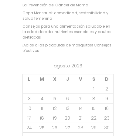
La Prevención del Cáncer de Mama
Copa Menstrual: comodidad, sostenibilidad y
salud femenina
Consejos para una alimentación saludable en
la edad dorada: nutrientes esenciales y pautas
dietéticas
¡Adiós a las picaduras de mosquitos! Consejos
efectivos
agosto 2026
L
M
X
J
V
S
D
1
2
3
4
5
6
7
8
9
10
11
12
13
14
15
16
17
18
19
20
21
22
23
24
25
26
27
28
29
30