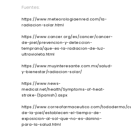
Fuentes:
https://www.meteorologiaenred.com/la-
radiacion-solar.html
https://www.cancer.org/es/cancer/cancer-
de-piel/prevencion-y-deteccion-
temprana/que-es-la-radiacion-de-luz-
ultravioleta.html
https://www.muyinteresante.com.mx/salud-
y-bienestar/radiacion-solar/
https://www.news-
medical.net/health/Symptoms-of-heat-
stroke-(Spanish).aspx
https://www.correofarmaceutico.com/tododermo/c
de-la-piel/establecen-el-tiempo-de-
exposicion-al-sol-que-no-es-danino-
para-la-salud.html