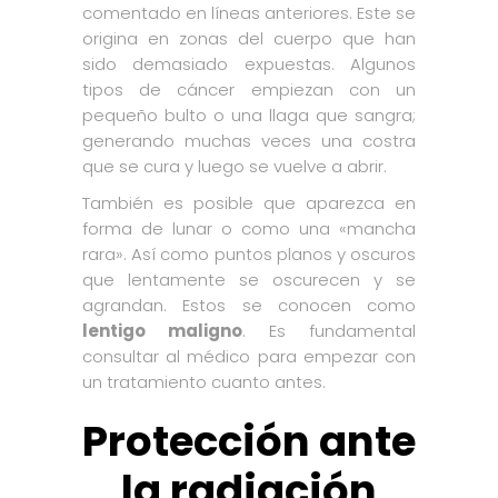
comentado en líneas anteriores. Este se
origina en zonas del cuerpo que han
sido demasiado expuestas. Algunos
tipos de cáncer empiezan con un
pequeño bulto o una llaga que sangra;
generando muchas veces una costra
que se cura y luego se vuelve a abrir.
También es posible que aparezca en
forma de lunar o como una «mancha
rara». Así como puntos planos y oscuros
que lentamente se oscurecen y se
agrandan. Estos se conocen como
lentigo maligno
. Es fundamental
consultar al médico para empezar con
un tratamiento cuanto antes.
Protección ante
la radiación