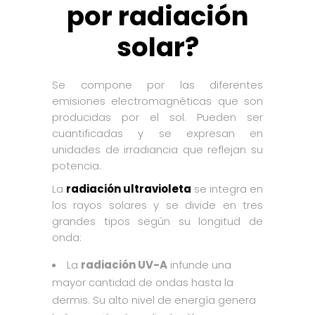
por radiación
solar?
Se compone por las diferentes
emisiones electromagnéticas que son
producidas por el sol. Pueden ser
cuantificadas y se expresan en
unidades de irradiancia que reflejan su
potencia.
La
radiación ultravioleta
se integra en
los rayos solares y se divide en tres
grandes tipos según su longitud de
onda:
La
radiación UV-A
infunde una
mayor cantidad de ondas hasta la
dermis. Su alto nivel de energía genera