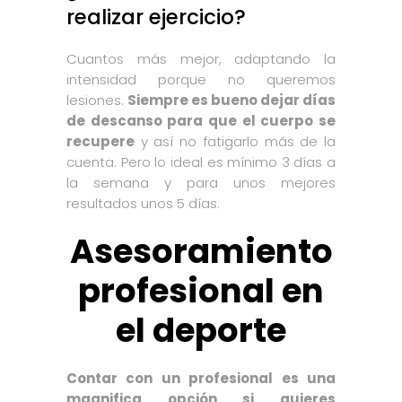
realizar ejercicio?
Cuantos más mejor, adaptando la
intensidad porque no queremos
lesiones.
Siempre es bueno dejar días
de descanso para que el cuerpo se
recupere
y así no fatigarlo más de la
cuenta. Pero lo ideal es mínimo 3 días a
la semana y para unos mejores
resultados unos 5 días.
Asesoramiento
profesional en
el deporte
Contar con un profesional es una
magnifica opción si quieres