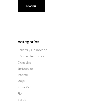
categorías
Belleza y Cosmética
cáncer de mama
Consejos
Embarazo
Infantil
Mujer
Nutrición
Piel
Salud