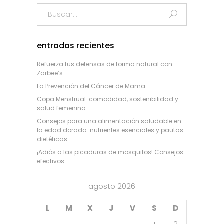
Search
for:
entradas recientes
Refuerza tus defensas de forma natural con
Zarbee’s
La Prevención del Cáncer de Mama
Copa Menstrual: comodidad, sostenibilidad y
salud femenina
Consejos para una alimentación saludable en
la edad dorada: nutrientes esenciales y pautas
dietéticas
¡Adiós a las picaduras de mosquitos! Consejos
efectivos
agosto 2026
L
M
X
J
V
S
D