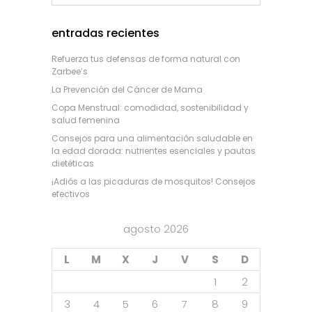
entradas recientes
Refuerza tus defensas de forma natural con
Zarbee’s
La Prevención del Cáncer de Mama
Copa Menstrual: comodidad, sostenibilidad y
salud femenina
Consejos para una alimentación saludable en
la edad dorada: nutrientes esenciales y pautas
dietéticas
¡Adiós a las picaduras de mosquitos! Consejos
efectivos
agosto 2026
L
M
X
J
V
S
D
1
2
3
4
5
6
7
8
9