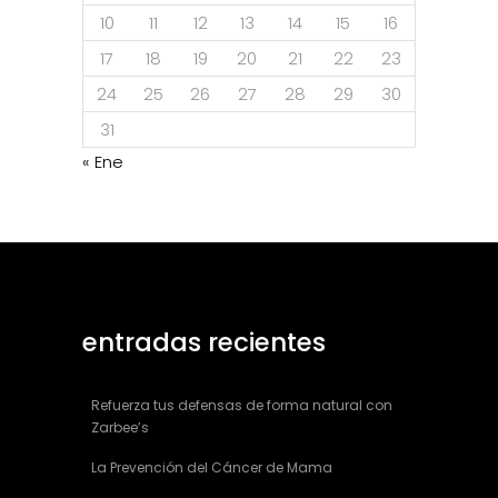
10
11
12
13
14
15
16
17
18
19
20
21
22
23
24
25
26
27
28
29
30
31
« Ene
entradas recientes
Refuerza tus defensas de forma natural con
Zarbee’s
La Prevención del Cáncer de Mama