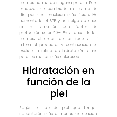
cremas no me da ninguna pereza. Para
empezar, he cambiado mi crema de
día por una emulsión más fluida. He
aumentado el SPF y no salgo de casa
sin mi emulsión con factor de
protección solar 50+. En el caso de las
cremas, el orden de los factores sí
altera el producto. A continuación te
explico la rutina de hidratación diaria
para los meses más calurosos.
Hidratación en
función de la
piel
Según el tipo de piel que tengas
necesitarás más o menos hidratación.