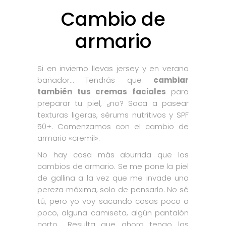
Cambio de
armario
Si en invierno llevas jersey y en verano
bañador… Tendrás que
cambiar
también tus cremas faciales
para
preparar tu piel, ¿no? Saca a pasear
texturas ligeras, sérums nutritivos y SPF
50+. Comenzamos con el cambio de
armario «cremil».
No hay cosa más aburrida que los
cambios de armario. Se me pone la piel
de gallina a la vez que me invade una
pereza máxima, solo de pensarlo. No sé
tú, pero yo voy sacando cosas poco a
poco, alguna camiseta, algún pantalón
corto… Resulta que ahora tengo las