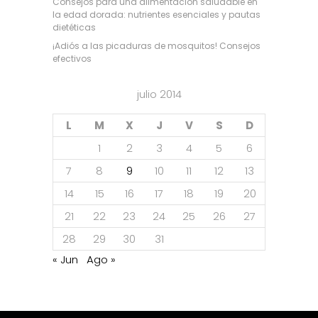
Consejos para una alimentación saludable en
la edad dorada: nutrientes esenciales y pautas
dietéticas
¡Adiós a las picaduras de mosquitos! Consejos
efectivos
julio 2014
L
M
X
J
V
S
D
1
2
3
4
5
6
7
8
9
10
11
12
13
14
15
16
17
18
19
20
21
22
23
24
25
26
27
28
29
30
31
« Jun
Ago »