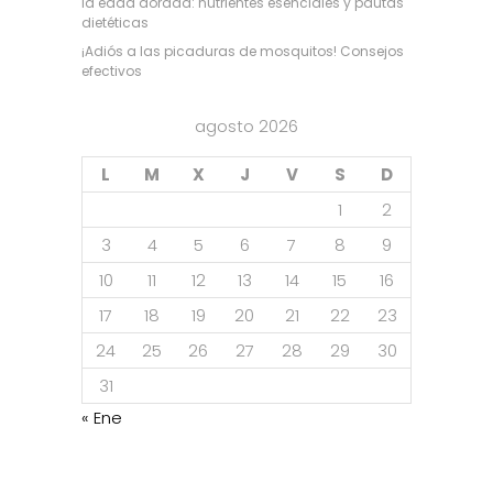
la edad dorada: nutrientes esenciales y pautas
dietéticas
¡Adiós a las picaduras de mosquitos! Consejos
efectivos
agosto 2026
L
M
X
J
V
S
D
1
2
3
4
5
6
7
8
9
10
11
12
13
14
15
16
17
18
19
20
21
22
23
24
25
26
27
28
29
30
31
« Ene