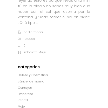
leyendo esto es porque llevas a tu mini
tú en la tripa y no sabes muy bien qué
hacer con el sol que asoma por la
ventana. ¿Puedo tomar el sol en bikini?
¿Qué tipo
por
Farmacia
Olimpiadas
0
Embarazo
Mujer
categorías
Belleza y Cosmética
cáncer de mama
Consejos
Embarazo
Infantil
Mujer