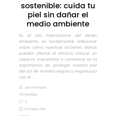
sostenible: cuida tu
piel sin dañar el
medio ambiente
En el Día Internacional del Medio
Ambiente, es fundamental reflexionar
sobre cómo nuestras acciones diarias
pueden afectar el entorno natural. Un
aspecto importante a considerar es la
importancia de proteger nuestra piel
del sol de manera segura y respetuosa
con el
por
Farmacia
Olimpiadas
0
Consejos
Piel